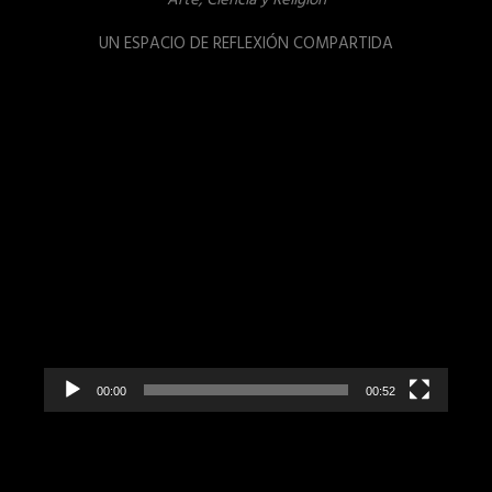
Arte, Ciencia y Religión
UN ESPACIO DE REFLEXIÓN COMPARTIDA
Reproductor
de
vídeo
00:00
00:52