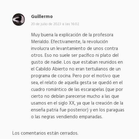
Guillermo
d
i
20 de julio de 2023 a las 16:02
c
Muy buena la explicación de la profesora
e
Merialdo. Efectivamente, la revolución
:
involucra un levantamiento de unos contra
otros. Eso no suele ser pacífico ni plato del
gusto de nadie. Los que estaban reunidos en
el Cabildo Abierto no eran tertulianos de un
programa de cocina. Pero por el motivo que
sea, el relato de aquella gesta se quedó en el
cuadro romántico de las escarapelas (que por
cierto no debían parecerse mucho a las que
usamos en el siglo XX, ya que la creación de la
enseña patria fue posterior) y en los paraguas
o las negras vendiendo empanadas.
Los comentarios están cerrados.