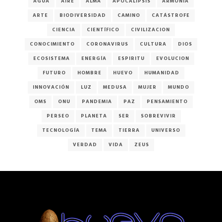
AGUA
AIRE
ALMA
APOCALIPSIS
ARMONÍA
ARTE
BIODIVERSIDAD
CAMINO
CATÁSTROFE
CIENCIA
CIENTÍFICO
CIVILIZACION
CONOCIMIENTO
CORONAVIRUS
CULTURA
DIOS
ECOSISTEMA
ENERGÍA
ESPIRITU
EVOLUCION
FUTURO
HOMBRE
HUEVO
HUMANIDAD
INNOVACIÓN
LUZ
MEDUSA
MUJER
MUNDO
OMS
ONU
PANDEMIA
PAZ
PENSAMIENTO
PERSEO
PLANETA
SER
SOBREVIVIR
TECNOLOGÍA
TEMA
TIERRA
UNIVERSO
VERDAD
VIDA
ZEUS