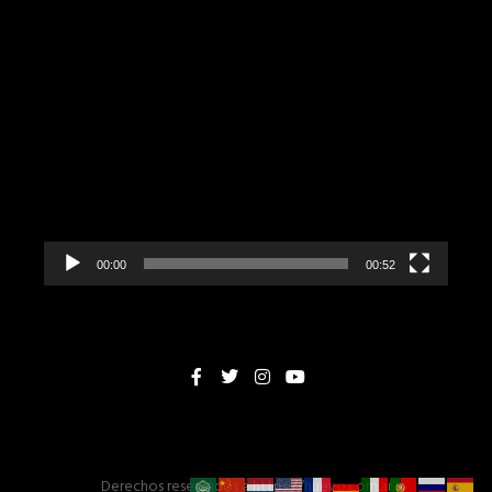
Reproductor
de
vídeo
00:00
00:52
Derechos reservados
a
https://huevo.com.ar