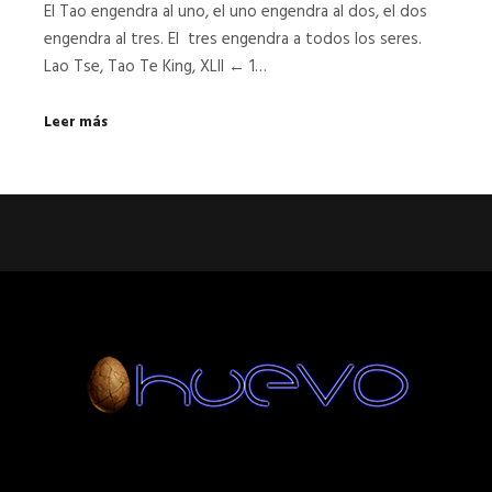
El Tao engendra al uno, el uno engendra al dos, el dos
engendra al tres. El tres engendra a todos los seres.
Lao Tse, Tao Te King, XLII ← 1…
Leer más