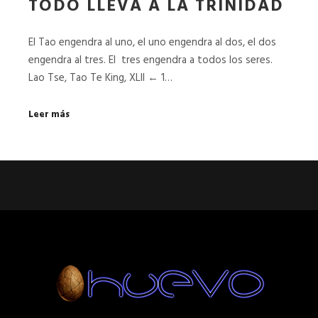
TODO LLEVA A LA TRINIDAD
El Tao engendra al uno, el uno engendra al dos, el dos
engendra al tres. El tres engendra a todos los seres.
Lao Tse, Tao Te King, XLII ← 1…
Leer más