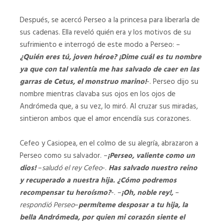
Después, se acercó Perseo a la princesa para liberarla de
sus cadenas. Ella reveló quién era y los motivos de su
sufrimiento e interrogó de este modo a Perseo: –
¿Quién eres tú, joven héroe? ¡Dime cuál es tu nombre
ya que con tal valentía me has salvado de caer en las
garras de Cetus, el monstruo marino!
-. Perseo dijo su
nombre mientras clavaba sus ojos en los ojos de
Andrómeda que, a su vez, lo miró. Al cruzar sus miradas,
sintieron ambos que el amor encendía sus corazones.
Cefeo y Casiopea, en el colmo de su alegría, abrazaron a
Perseo como su salvador. –
¡Perseo, valiente como un
dios!
–
saludó el rey Cefeo
-.
Has salvado nuestro reino
y recuperado a nuestra hija. ¿Cómo podremos
recompensar tu heroísmo?
-. –
¡Oh, noble rey!,
–
respondió Perseo
–
permíteme desposar a tu hija, la
bella Andrómeda, por quien mi corazón siente el