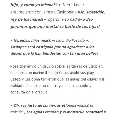
hija, y como yo misma!
Las Nereidas se
enfurecieron con la reina Casiopea: –
¡Oh, Poseidón,
rey de los mares!
–
rogaron a su padre
–
o ¡No
permitas que una mortal se burle de tus hijas!
–
¡Nereidas, hijas mías!,
–
respondió Poseidón
-.
Casiopea será castigada por no agradecer a los
dioses que la han bendecido con tan gran belleza.
Poseidón envió un diluvio sobre las tierras de Etiopía y
un monstruo marino llamado Cetus asoló sus playas.
Cefeo y Casiopea temieron que las aguas del diluvio y la
maldad del monstruo destruyeran a su pueblo y
consultaron al oráculo.
–
¡Oh, rey justo de las tierras etíopes!
–
indicó el
oráculo
–
, Las aguas cesarán y el monstruo retornará a